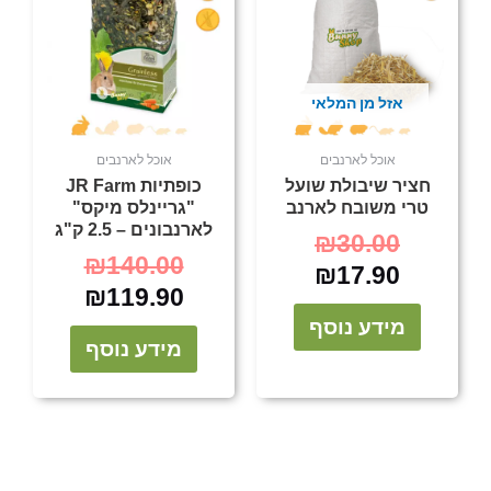
140.00.
119.90.
₪30.00.
₪17.90.
אזל מן המלאי
אוכל לארנבים
אוכל לארנבים
חציר שיבולת שועל
כופתיות JR Farm
טרי משובח לארנב
"גריינלס מיקס"
לארנבונים – 2.5 ק"ג
₪
30.00
₪
140.00
₪
17.90
₪
119.90
מידע נוסף
מידע נוסף