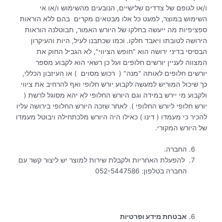
ו/או לגופם של צדדים שלישיים, הנובעים מהשימוש ו/או אי
השימוש במוצר, למעט כל אלו מבטאים מקרים בהם ללא הוראות
ספציפיות מה ייעשה בחלקו של היורש האמור, תבוטלנה הוראות
הירושה לטובתו ויאבד חלקו. וכמו שכתבנו לעיל, היות והעיקרון
הבסיסי בדיני ירושה הוא "חופש הציווי", לא הגביל החוק את
המצווה לעניין יורשים חלופים ועל כן רשאי הוא לקבוע מספר
יורשים חלופים לאותה "מנה" ( רכוש מסוים ) או העיזבון הכללי,
כך שיכול המוריש למעשה לקבוע יורש חלופי ואף להרחיב את ציווי
ולקבוע מי יירש במידה וגם היורש החלופי לא יהא מסוגל לרשת (
יורש חלופי ליורש החלופי ). לאחר שזכה היורש החלופי בירושה עליו
להכיר כי מעמדו ( דינו ) כאילו היה היורש מלכתחילה ויבוטל מעמדו
של היורש המקורי.
החברה.
להפעלת האחריות ולקבלת שירות למוצר יש ליצור קשר עם
החברה בטלפון: 052-5447586
אבטחת מידע ופרטיות