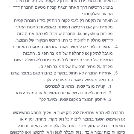
האחריות למוצרים באתר תנתן לתקופה של 30 יום מיום
ביצוע הרכישה דרך האתר הצגת קבלה מטעם החברה דרך
הדואר האלקטרוני.
האחריות תקפה רק לגבי לקוח המחזיק בידיו הוכחת קנייה
מקורית ורק אם הרכישה נעשתה באמצעות החנות האתר
מכירות bunnyshop, החברה שומרת לעצמה את הזכות
לדרוש מהלקוח להוכיח כי הינו הרוכש המקורי של המוצר.
הסעד הבלעדי לכל מוצר פגום המכוסה במסגרת האחריות
מוגבל לתיקון או להחלפה של המוצר הפגום. החבות
הכוללת של החברה ביחס לכל מוצר פגום לא תעלה בשום
מקרה על מחיר הרכישה של המוצר הפגום.
אחריות החברה לא תחול במקרים בהם הפגם במוצר נגרם
כתוצאה מהפעלה שגויה כמפורט להלן :
קניית מוצר שאינו מתאים למכרסם
פתיחה לא נכונה של אריזת המוצר ו/ או המוצר עצמו
איחסון המוצר במקום שאינו מיועד לכך
החברה לא תהא אחראית לכל נזק ישיר או עקיף הנובע מהשימוש
או השימוש השגוי במוצר לרבות כל נזק מקרי, מיוחד, עקיף או
תוצאתי – ככל שהחוק מתיר זאת. על הלקוח חלה האחריות וכל
סיכון וחובות עבור אובדן, נזק וחבלה לגופו ו/או לרכושו ו/או לרכושם