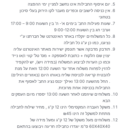
יום איסוף החבילות אינו נחשב למניין ימי ההפצה
אין כניסה לישובים וכפרים מעבר לקו הירוק בעלי סיכון
בטחוני
שעות פעילות החב' בימים א'- ה' בין השעות 9:00 – 17:00
וערבי חג בין השעות 9:00-12:00
כל המשלוחים יוקלדו באתר האינטרנט של חברתנו ע"י
נציגנו, כמו כן ע"ג כל חבילה
תודבק מדבקה אשר תונפק ישירות מאתר האינטרנט עליה
יצוין שם הלקוח + כתובת לאספקה + מס' טל' קווי ו/או נייד
וכמו כן הערות לביצוע המשלוח (במידה ויש), יש להקפיד
להזין לפחות משלוח אחד עד השעה 12:00 וזאת על מנת
להבטיח קריאה לכניסת שליח באותו היום (באזורים רגילים)
. החל מהשעה 13:00 ואילך יכנס נציג החב' לאסוף את
החבילות בכניסה אחת מרוכזת.
משלוחים שיוזמנו לאחר השעה 13:00 יספרו מיום העסקים
הבא
משקל העברה המקסימלי הינו 12 ק"ג , מחיר שילוח לחבילה
מתחת למשקל זה הינו ₪45
משלוחים מעל משקל של 12 ק"ג ומעל מידה של
60X40X40 ס"מ יוגדרו כחבילה חריגה ויבוצעו בהתאם