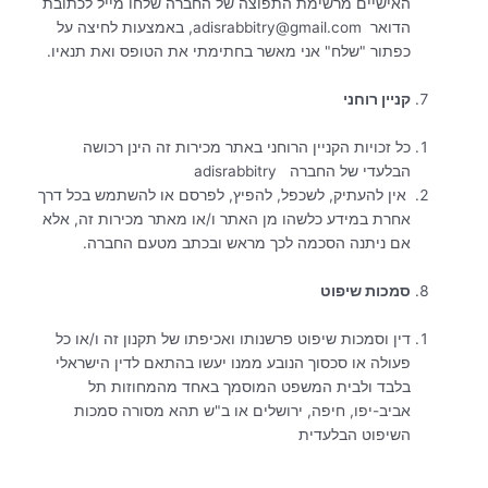
האישיים מרשימת התפוצה של החברה שלחו מייל לכתובת
הדואר adisrabbitry@gmail.com, באמצעות לחיצה על
כפתור "שלח" אני מאשר בחתימתי את הטופס ואת תנאיו.
קניין רוחני
כל זכויות הקניין הרוחני באתר מכירות זה הינן רכושה
הבלעדי של החברה adisrabbitry
אין להעתיק, לשכפל, להפיץ, לפרסם או להשתמש בכל דרך
אחרת במידע כלשהו מן האתר ו/או מאתר מכירות זה, אלא
אם ניתנה הסכמה לכך מראש ובכתב מטעם החברה.
סמכות שיפוט
דין וסמכות שיפוט פרשנותו ואכיפתו של תקנון זה ו/או כל
פעולה או סכסוך הנובע ממנו יעשו בהתאם לדין הישראלי
בלבד ולבית המשפט המוסמך באחד מהמחוזות תל
אביב-יפו, חיפה, ירושלים או ב"ש תהא מסורה סמכות
השיפוט הבלעדית