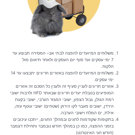
משלוחים המיועדים להפצה לבתי אב– המסירה תבוצע עד
7 ימי עסקים ועד סוף יום העסקים ולאחר תיאום מול
הלקוח.
משלוחים המיועדים להפצה באזורים חריגים יתבצעו עד 14
ימי עסקים.
אזורים חריגים לעניין סעיף זה ולענין כל הסכם זה אזורים
המופיעים בטבלת יעדים חריגים שבאתר HFD ולרבות ישובי
רמת הגולן, גבול הצפון, ישובי המגזר הערבי, ישובי בקעת
הירדן, ישובים מעבר לקו הירוק (שטחים) ישובי עוטף עזה,
אילת, ים המלח וישובי הערבה.
בתקופות שקודמות לחגים ובמהלך החגים, ייתכנו עיכובים
בזמני ההפצה, כמו כן במהלך חודש נובמבר ותחילת דצמבר
(חודש חגי האינטרנט)