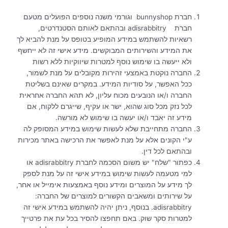
חברת bunnyshop וגורמי משנה נוספים הפועלים מטעם
חברת adisrabbitry ובהתאם לאותם הסטנדרטים,
רשאיות להשתמש במידע המופיע בטופס על מנת להביא לך
את המידע והשירותים המבוקשים. מידע אישי זה לא ייחשף
ולא ייעשה בו שימוש נוסף למטרות שיווקיות ללא רשות
החברה נוקטת באמצעי זהירות מקובלים על מנת לשמור,
ככל האפשר, על סודיות המידע. במקרים שאינם בשליטת
החברה ו/או הנובעים מכוח עליון, לא תהא החברה אחראית
לכל נזק מכל סוג שהוא, ישר או עקיף, שייגרם ללקוח, אם
מידע זה יאבד ו/או יעשה בו שימוש לא מורשה.
החברה מתחייבת שלא לעשות שימוש במידע המסופק לה
ע"י הקונים אלא על מנת לאפשר את הרכישה באתר מכירות
ובהתאם לכל דין.
כפתור "שלח" יש משום הסכמה לחברת adisrabbitry או
למי מטעמה לעשות שימוש במידע אישי זה על מנת לספק
לך מידע על המוצרים ומידע נוסף באמצעות אימייל או אחר,
על שירותים ומשאבים הקשורים למוצרים של החברה:
adisrabbitry. בנוסף, ניתן יהיה להשתמש במידע אישי זה
למטרות סקר שוק. באם תחפצו להסיר בכל עת את פרטייך