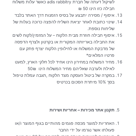
לשיקול דעתה של חברת adis rabbitry כאשר עלות משלוח
חבילה כזו הינו 50 ₪
איסוף / מסירה יתבצע על בסיס הזמנות דרך האתר בלבד
שינוי כתובת לאחר יציאת השליח להפצה כרוכה בעלות של
שליחות נוספת.
איסוף חבילה חוזרת מבית הלקוח – על המזמין/לקוח לשים
את החבילה באריזתה המקורית או בקרטון ולצרף הדפסה
של מדבקת המשלוח או לחילופין הלקוח יצרף פתק עם
פרטיו המלאים*
מחיר המשלוח במחירון הינו אחיד לכל חלקי הארץ, למעט
לאילת ולערבה שאליהם מחיר המשלוח הינו 50₪
במקרה של ביטול העסקה מצד הלקוח ,תגבה עמלת טיפול
בסך 10% מיתרת הסכום בכרטיס
תקנון אתר מכירות – אחריות ושירות
האחריות למוצר מכסה פגמים מהותיים בגוף המוצר ו/או
פעולתו אשר נגרמו על ידי החבר