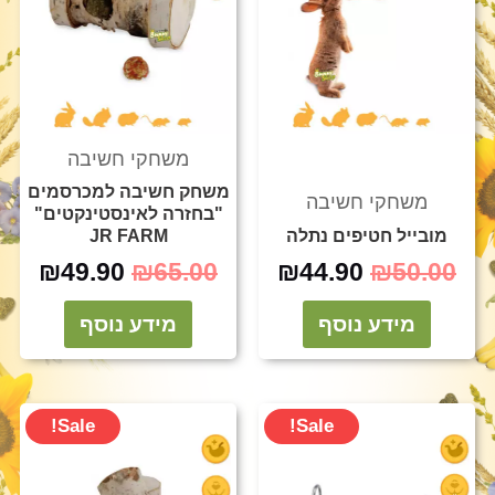
משחקי חשיבה
משחק חשיבה למכרסמים
משחקי חשיבה
"בחזרה לאינסטינקטים"
מובייל חטיפים נתלה
JR FARM
₪
49.90
₪
65.00
₪
44.90
₪
50.00
מידע נוסף
מידע נוסף
המחיר
המחיר
המחיר
המח
Sale!
Sale!
המקורי
הנוכחי
המקורי
הנו
היה:
הוא:
היה:
הוא