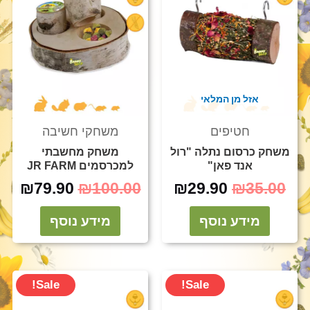
90.
₪100.00.
₪29.90.
₪35.00.
אזל מן המלאי
חטיפים
משחקי חשיבה
משחק כרסום נתלה "רול
משחק מחשבתי
אנד פאן"
למכרסמים JR FARM
₪
79.90
₪
100.00
₪
29.90
₪
35.00
מידע נוסף
מידע נוסף
המחיר
המחיר
המחיר
המח
Sale!
Sale!
המקורי
הנוכחי
המקורי
הנוכ