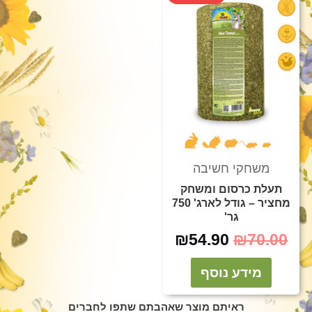
המקורי
הנוכחי
היה:
הוא:
₪54.90.
₪70.00.
משחקי חשיבה
תעלת כרסום ומשחק
מחציר – גודל לארג' 750
גר'
₪
54.90
₪
70.00
מידע נוסף
ראיתם מוצר שאהבתם שתפו לחברים