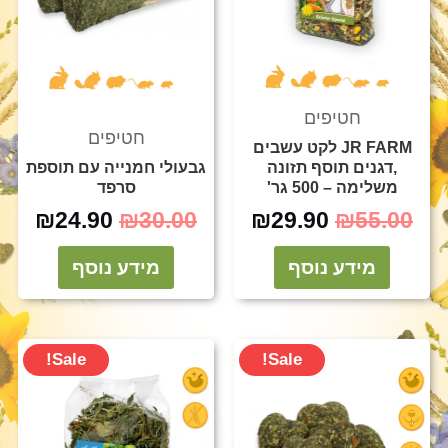
חטיפים
חטיפים
JR FARM לקט עשבים
,דגנים תוסף תזונה
גבעולי חמנייה עם תוספת
משלימה – 500 גר'
סרפד
₪
24.90
₪
30.00
₪
29.90
₪
55.00
מידע נוסף
מידע נוסף
המחיר
המחיר
המחיר
המח
Sale!
Sale!
המקורי
הנוכחי
המקורי
הנוכ
היה:
הוא:
היה:
הוא:
.90.
₪60.00.
₪24.90.
₪30.00.