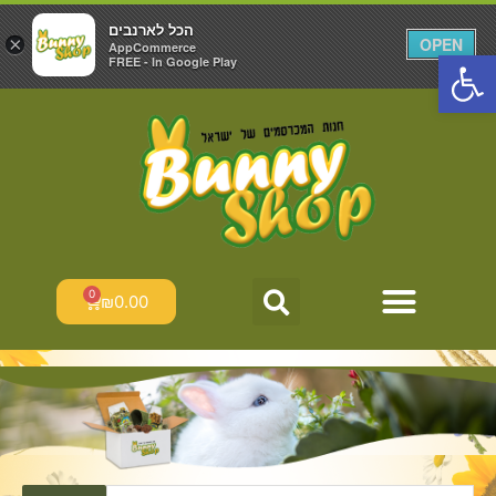
הכל לארנבים
הכל לארנבים
×
×
OPEN
OPEN
AppCommerce
AppCommerce
פתח סרגל נגישות
FREE - In Google Play
FREE - In Google Play
ילוג
תוכן
0
עגלת
₪
0.00
קניות