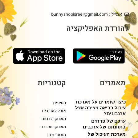
אמייל : bunnyshopisrael@gmail.com
להורדת האפליקציה
מאמרים
קטגוריות
כיצד שומרים על מערכת
חטיפים
עיכול בריאה ויציבה אצל
אוכל לארנבים
ארנבונים?
משחקי כרסום
ערכם של פרחים
משחקי חשיבה
בתזונתם של ארנבים
מערכת העיכול של
תוספי מזון