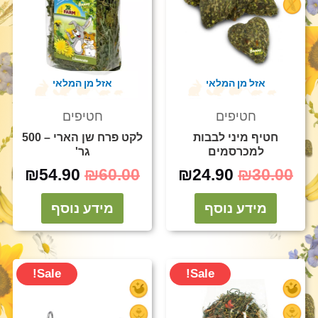
אזל מן המלאי
אזל מן המלאי
חטיפים
חטיפים
חטיף מיני לבבות
לקט פרח שן הארי – 500
למכרסמים
גר'
₪
54.90
₪
60.00
₪
24.90
₪
30.00
מידע נוסף
מידע נוסף
המחיר
המחיר
המחיר
המח
Sale!
Sale!
המקורי
הנוכחי
המקורי
הנוכ
היה:
הוא:
היה:
הוא: