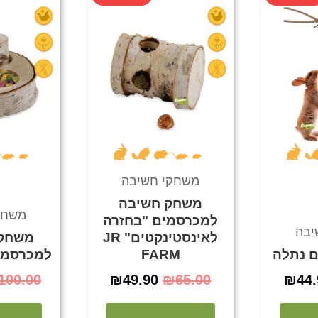
קורי
הנוכחי
המקורי
הנוכחי
:
הוא:
היה:
הוא:
₪49.90.
₪65.00.
₪44.90.
₪50.
משחקי חשיבה
משחק חשיבה
משחק
למכרסמים "בחזרה
יבה
לאינסטינקטים" JR
משחק
ם נתלה
FARM
למכרסמים ARM
100.00
₪
49.90
₪
65.00
₪
44