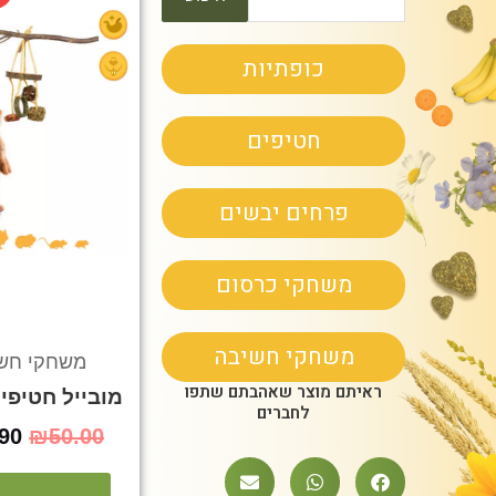
עבור:
המ
היה
כופתיות
00.
חטיפים
פרחים יבשים
משחקי כרסום
משחקי חשיבה
משחקי חש
ראיתם מוצר שאהבתם שתפו
מובייל חטיפי
לחברים
.90
₪
50.00