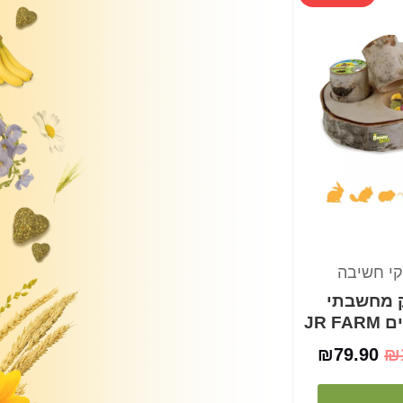
המקורי
הנוכחי
היה:
הוא:
₪79.90.
₪100.00.
י חשיבה
 מחשבתי
JR F
₪
79.90
₪