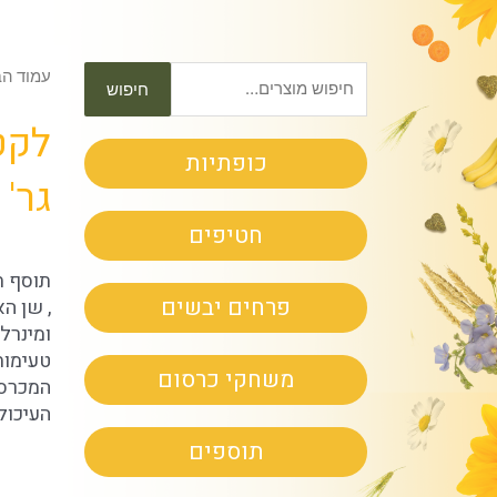
חיפוש
עמוד הב
חיפוש
עבור:
כופתיות
גר'
חטיפים
תוסף ת
פרחים יבשים
, שן הא
ומינרל
טעימות
משחקי כרסום
המכרסמ
העיכול
תוספים