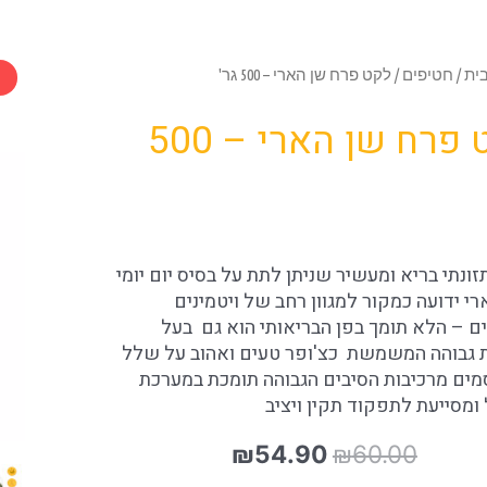
ית
/
חטיפים
/ לקט פרח שן הארי – 500 גר'
לקט פרח שן הארי – 500
זונתי בריא ומעשיר שניתן לתת על בסיס יום יומי
רי ידועה כמקור למגוון רחב של ויטמינים
ים – הלא תומך בפן הבריאותי הוא גם בעל
 גבוהה המשמשת כצ'ופר טעים ואהוב על שלל
ים מרכיבות הסיבים הגבוהה תומכת במערכת
 ומסייעת לתפקוד תקין ויציב
המחיר
המחיר
₪
54.90
₪
60.00
המקורי
הנוכחי