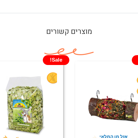
מוצרים קשורים
Sale!
המחיר
המחיר
המחיר
ה
המקורי
הנוכחי
המקורי
ה
היה:
הוא:
היה:
ה
.
₪50.00.
₪29.90.
₪35.00.
אזל מן המלאי