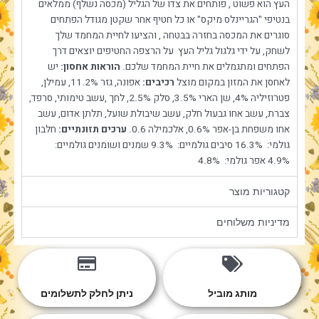
העץ הוא פשוט , פותחים את צדו של הגליל (מכסה נשלף) ממלאים
בנטיפי "הגריינלס מיקס" או כל חטיף אחר שקטן מגודל הפתחים
סוגרים את המכסה בחזרה בבטחה , והציעו לחיית המחמד שלך
לשחק, על ידי גלגול גליל העץ על הרצפה החטיפים יוצאים דרך
הפתחים ומתגמלים את חיית המחמד שלכם.
הוראות אחסון:
יש
לאחסן את המזון במקום מוצל
רכיבים:
אפונה, גזר 11.2%, עמילן,
פטרוזיליה 4%, שן הארי 3.5%, סלק 2.5%, לחך ,עשב טימותי, סרפד,
צברת, עשב אחו גבעול חלק, עשב שיבולת שועל, תלתן אדום, עשב
אחו משפחת בן-אפר 0.6%, אלכמילה 0.6.
ערכים תזונתיים:
חלבון
גולמי: 16.3% סיבים גולמיים: 9.3% שמנים ושומנים גולמיים:
4.9% אפר גולמי: 4.8%
קטגוריות מוצר
מדיניות משלוחים
מותג מוביל
ניתן לחלק לתשלומים