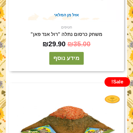
אזל מן המלאי
חטיפים
משחק כרסום נתלה "רול אנד פאן"
₪
29.90
₪
35.00
מידע נוסף
Sale!
המחיר
המחיר
המקורי
הנוכחי
היה:
הוא:
₪29.90.
₪50.00.