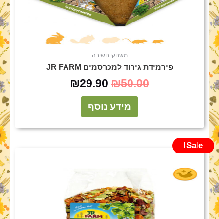
משחקי חשיבה
פירמידת גירוד למכרסמים JR FARM
₪
29.90
₪
50.00
מידע נוסף
Sale!
המחיר
המחיר
המקורי
הנוכחי
היה:
הוא:
₪34.90.
₪49.90.