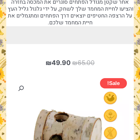
אחר שקטן מגודל הפתחים סוגרים את המכסה בחזרה
והציעו לחיית המחמד שלך לשחק, על ידי גלגול גליל העץ
על הרצפה החטיפים יוצאים דרך הפתחים ומתגמלים את
חיית המחמד שלכם.
המחיר
המחיר
₪
49.90
₪
65.00
המקורי
הנוכחי
היה:
הוא:
₪49.90.
₪65.00.
Sale!