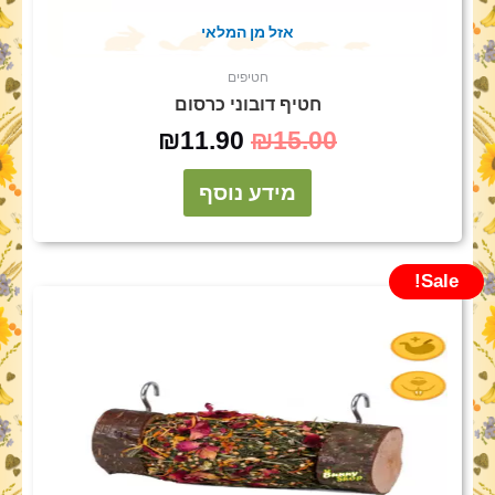
אזל מן המלאי
חטיפים
חטיף דובוני כרסום
₪
11.90
₪
15.00
מידע נוסף
Sale!
המחיר
המחיר
המקורי
הנוכחי
היה:
הוא:
₪29.90.
₪35.00.