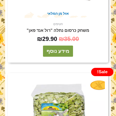
אזל מן המלאי
חטיפים
משחק כרסום נתלה "רול אנד פאן"
₪
29.90
₪
35.00
מידע נוסף
Sale!
המחיר
המחיר
המקורי
הנוכחי
היה:
הוא:
₪39.90.
₪50.00.