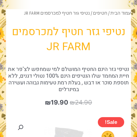
עמוד הבית
/
חטיפים
/ נטיפי גזר חטיף למכרסמים JR FARM
נטיפי גזר חטיף למכרסמים
JR FARM
נטיפי גזר הינם החטיף המושלם למי שמחפש לצ'פר את
חיית המחמד שלו הנטיפים הינם 100% נטולי דגנים, ללא
תוספת סוכר או דבש , בעלת רמת טעימות גבוהה ועשירה
במינרלים
המחיר
המחיר
₪
19.90
₪
24.90
המקורי
הנוכחי
היה:
הוא:
₪19.90.
₪24.90.
Sale!