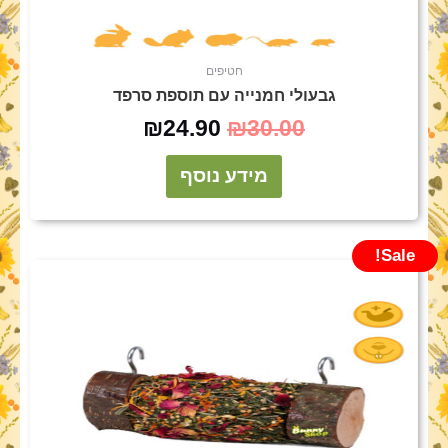
חטיפים
גבעולי חמנייה עם תוספת סרפד
₪
24.90
₪
30.00
מידע נוסף
Sale!
המחיר
המחיר
המקורי
הנוכחי
היה:
הוא:
₪29.90.
₪35.00.